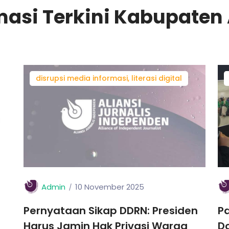
masi Terkini Kabupate
disrupsi media informasi, literasi digital
Admin
10 November 2025
Pernyataan Sikap DDRN: Presiden
Pa
Harus Jamin Hak Privasi Warga
D