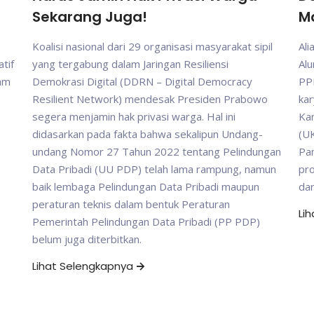
Sekarang Juga!
M
Koalisi nasional dari 29 organisasi masyarakat sipil
Ali
tif
yang tergabung dalam Jaringan Resiliensi
Al
gam
Demokrasi Digital (DDRN – Digital Democracy
PP
Resilient Network) mendesak Presiden Prabowo
kar
segera menjamin hak privasi warga. Hal ini
Ka
didasarkan pada fakta bahwa sekalipun Undang-
(UK
undang Nomor 27 Tahun 2022 tentang Pelindungan
Pam
Data Pribadi (UU PDP) telah lama rampung, namun
pr
baik lembaga Pelindungan Data Pribadi maupun
da
peraturan teknis dalam bentuk Peraturan
Li
Pemerintah Pelindungan Data Pribadi (PP PDP)
belum juga diterbitkan.
Lihat Selengkapnya