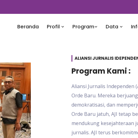
Beranda
Profil
Program
Data
In
ALIANSI JURNALIS IDEPEND
Program Kami :
Aliansi Jurnalis Independen 
Orde Baru. Mereka berjuan
demokratisasi, dan memperju
Orde Baru jatuh, AJI tetap 
mendukung kesejahteraan ju
jurnalis. AJI terus berkomi