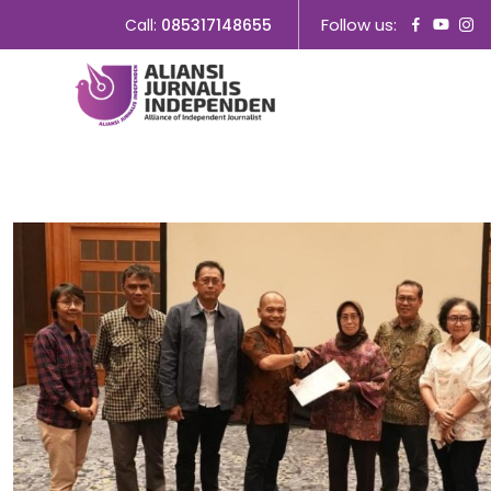
Follow us:
Call:
085317148655