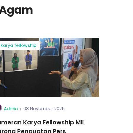
n Agam
karya fellowship
Admin
03 November 2025
meran Karya Fellowship MIL
orong Penguatan Pers