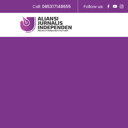
Follow us:
Call:
085317148655