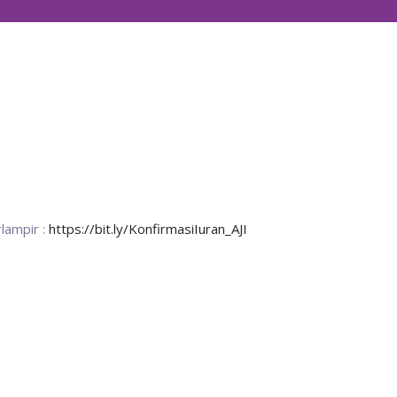
lampir :
https://bit.ly/KonfirmasiIuran_AJI