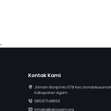
<
Kontak Kami
Jl.Imam Bonjol No.57B Kec.Gondokusuman
Kabupaten Agam
085317148655
info@ajikabagam.org