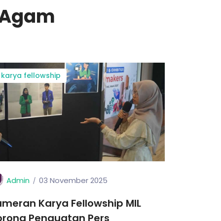
n Agam
karya fellowship
Admin
03 November 2025
meran Karya Fellowship MIL
orong Penguatan Pers