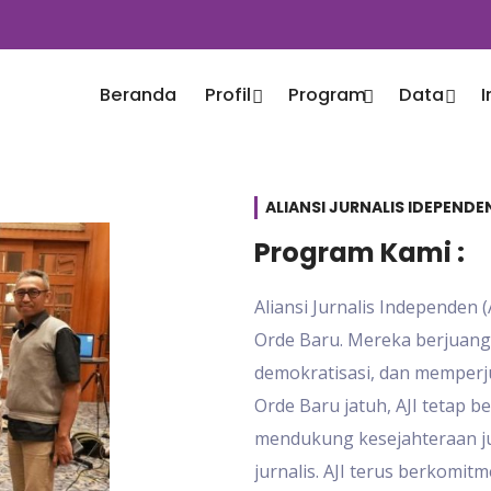
Beranda
Profil
Program
Data
ALIANSI JURNALIS IDEPEND
Program Kami :
Aliansi Jurnalis Independen 
Orde Baru. Mereka berjuan
demokratisasi, dan memperju
Orde Baru jatuh, AJI tetap 
mendukung kesejahteraan ju
jurnalis. AJI terus berkomi