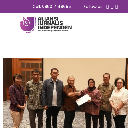
Follow us:
Call:
085317148655