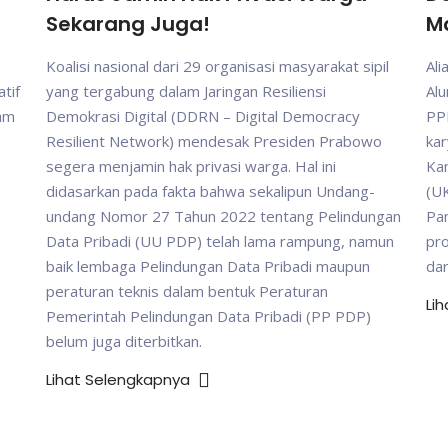
Sekarang Juga!
M
Koalisi nasional dari 29 organisasi masyarakat sipil
Ali
tif
yang tergabung dalam Jaringan Resiliensi
Al
gam
Demokrasi Digital (DDRN – Digital Democracy
PP
Resilient Network) mendesak Presiden Prabowo
kar
segera menjamin hak privasi warga. Hal ini
Ka
didasarkan pada fakta bahwa sekalipun Undang-
(UK
undang Nomor 27 Tahun 2022 tentang Pelindungan
Pam
Data Pribadi (UU PDP) telah lama rampung, namun
pr
baik lembaga Pelindungan Data Pribadi maupun
da
peraturan teknis dalam bentuk Peraturan
Li
Pemerintah Pelindungan Data Pribadi (PP PDP)
belum juga diterbitkan.
Lihat Selengkapnya