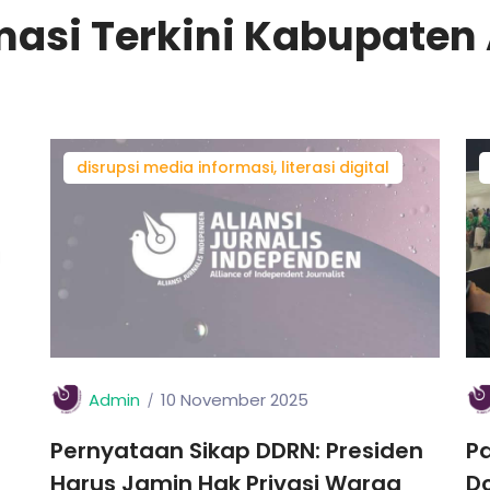
masi Terkini Kabupate
disrupsi media informasi, literasi digital
Admin
10 November 2025
Pernyataan Sikap DDRN: Presiden
Pa
Harus Jamin Hak Privasi Warga
D